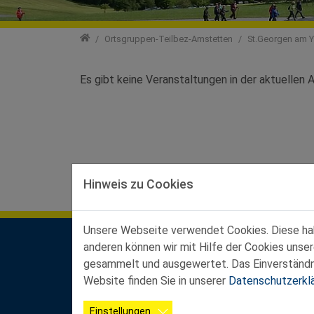
Ortsgruppen
Ortsgruppen-Teilbez-Amstetten
St.Georgen am 
Es gibt keine Veranstaltungen in der aktuellen A
Hinweis zu Cookies
Unsere Webseite verwendet Cookies. Diese habe
anderen können wir mit Hilfe der Cookies unse
Kontakt Landesgeschäftsstelle
gesammelt und ausgewertet. Das Einverständnis
Ferstlergasse 4/3, 3100 St. Pölten
Website finden Sie in unserer
Datenschutzerkl
Büroöffnungszeiten:
Mo-Do von 8:00 - 12:00 Uhr und von 13:00 - 16
Einstellungen