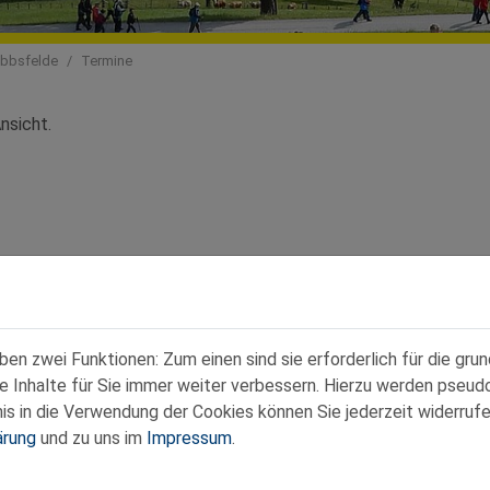
Ybbsfelde
Termine
nsicht.
n zwei Funktionen: Zum einen sind sie erforderlich für die gru
re Inhalte für Sie immer weiter verbessern. Hierzu werden pse
 in die Verwendung der Cookies können Sie jederzeit widerrufe
ärung
und zu uns im
Impressum
.
Kontakt
|
Datenschutz
|
Impressum
www.noe-senioren.at
:00 Uhr