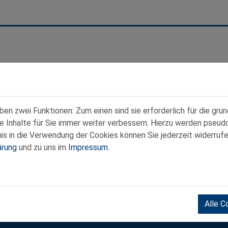
n zwei Funktionen: Zum einen sind sie erforderlich für die gru
re Inhalte für Sie immer weiter verbessern. Hierzu werden pse
 in die Verwendung der Cookies können Sie jederzeit widerrufe
ärung
und zu uns im
Impressum
.
Kontakt
|
Datenschutz
|
Impressum
www.noe-senioren.at
:00 Uhr
Alle C