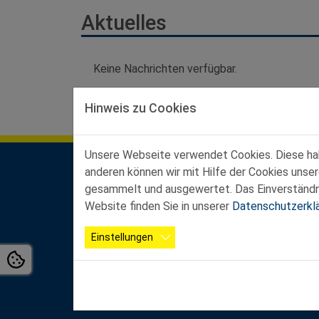
Aktuelles
Keine Nachrichten verfügbar.
Hinweis zu Cookies
Unsere Webseite verwendet Cookies. Diese habe
anderen können wir mit Hilfe der Cookies unse
Kontakt Landesgeschäftsstelle
gesammelt und ausgewertet. Das Einverständnis
Ferstlergasse 4/3, 3100 St. Pölten
Website finden Sie in unserer
Datenschutzerkl
Büroöffnungszeiten:
Mo-Do von 8:00 - 12:00 Uhr und von 13:00 - 16
Einstellungen
Fr von 8:00 - 12:00 Uhr
Tel.:
02742 / 2
0200 - 4000