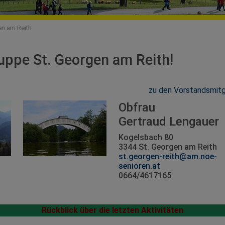
en am Reith
uppe St. Georgen am Reith!
zu den Vorstandsmitg
Obfrau
Gertraud Lengauer
Kogelsbach 80
3344 St. Georgen am Reith
st.georgen-reith@am.noe-
senioren.at
0664/4617165
Rückblick über die letzten Aktivitäten