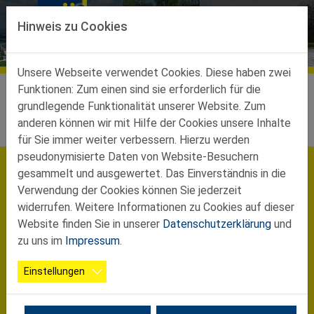
Direkt zur Hauptnavigation springen
Direkt zum Inhalt springen
Behamberg
Hinweis zu Cookies
ZUM VORSTAND
Unsere Webseite verwendet Cookies. Diese haben zwei
Ortsgruppen
Ortsgruppen-Teilbez-Haag
Behamberg
Funktionen: Zum einen sind sie erforderlich für die
grundlegende Funktionalität unserer Website. Zum
anderen können wir mit Hilfe der Cookies unsere Inhalte
Willkommen in der Ortsgruppe Behamberg!
für Sie immer weiter verbessern. Hierzu werden
pseudonymisierte Daten von Website-Besuchern
gesammelt und ausgewertet. Das Einverständnis in die
Verwendung der Cookies können Sie jederzeit
widerrufen. Weitere Informationen zu Cookies auf dieser
Website finden Sie in unserer
Datenschutzerklärung
und
zu uns im
Impressum
.
Einstellungen