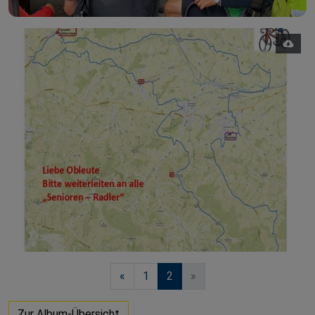
«
1
2
»
Zur Album-Übersicht