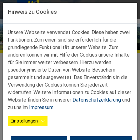
Direkt zur Hauptnavigation springen
Direkt zum Inhalt springen
Hinweis zu Cookies
Unsere Webseite verwendet Cookies. Diese haben zwei
Funktionen: Zum einen sind sie erforderlich für die
Bildergalerien
grundlegende Funktionalität unserer Website. Zum
anderen können wir mit Hilfe der Cookies unsere Inhalte
Teilbezirke
Teilbezirk St. Peter in der Au
Galerie
für Sie immer weiter verbessern. Hierzu werden
pseudonymisierte Daten von Website-Besuchern
2025 08 29 TB RADwanderung
gesammelt und ausgewertet. Das Einverständnis in die
Verwendung der Cookies können Sie jederzeit
widerrufen. Weitere Informationen zu Cookies auf dieser
Website finden Sie in unserer
Datenschutzerklärung
und
zu uns im
Impressum
.
Einstellungen