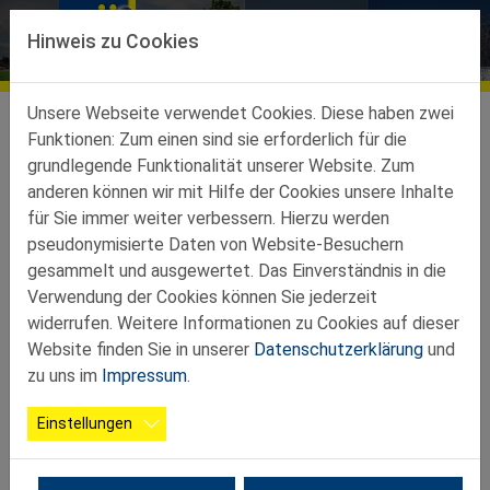
Direkt zur Hauptnavigation springen
Direkt zum Inhalt springen
Hinweis zu Cookies
Bildergalerien
Ortsgruppen
Ortsgruppen-Teilbez-St-Peter-Au
Wolfsbach
Galerie
Unsere Webseite verwendet Cookies. Diese haben zwei
Funktionen: Zum einen sind sie erforderlich für die
grundlegende Funktionalität unserer Website. Zum
Galerie
1 Fotos
anderen können wir mit Hilfe der Cookies unsere Inhalte
für Sie immer weiter verbessern. Hierzu werden
pseudonymisierte Daten von Website-Besuchern
gesammelt und ausgewertet. Das Einverständnis in die
Verwendung der Cookies können Sie jederzeit
widerrufen. Weitere Informationen zu Cookies auf dieser
Website finden Sie in unserer
Datenschutzerklärung
und
zu uns im
Impressum
.
Einstellungen