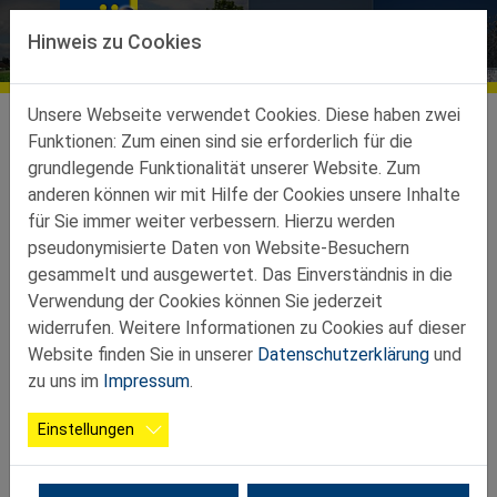
Direkt zur Hauptnavigation springen
Direkt zum Inhalt springen
Hinweis zu Cookies
Bildergalerien
Ortsgruppen
Ortsgruppen-Teilbez-St-Peter-Au
Wolfsbach
Galerie
Unsere Webseite verwendet Cookies. Diese haben zwei
Funktionen: Zum einen sind sie erforderlich für die
grundlegende Funktionalität unserer Website. Zum
2026 01 23 SeniorenNM
anderen können wir mit Hilfe der Cookies unsere Inhalte
für Sie immer weiter verbessern. Hierzu werden
pseudonymisierte Daten von Website-Besuchern
gesammelt und ausgewertet. Das Einverständnis in die
Verwendung der Cookies können Sie jederzeit
widerrufen. Weitere Informationen zu Cookies auf dieser
Website finden Sie in unserer
Datenschutzerklärung
und
zu uns im
Impressum
.
Einstellungen