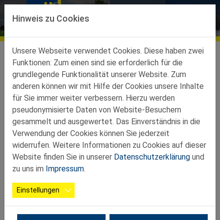
Direkt zur Hauptnavigation springen
Direkt zum Inhalt springen
Hinweis zu Cookies
Bildergalerien
Ortsgruppen
Ortsgruppen-Teilbez-St-Peter-Au
Wolfsbach
Galerie
Unsere Webseite verwendet Cookies. Diese haben zwei
Funktionen: Zum einen sind sie erforderlich für die
grundlegende Funktionalität unserer Website. Zum
2025 07 11 Landeswandertag
anderen können wir mit Hilfe der Cookies unsere Inhalte
für Sie immer weiter verbessern. Hierzu werden
pseudonymisierte Daten von Website-Besuchern
gesammelt und ausgewertet. Das Einverständnis in die
Verwendung der Cookies können Sie jederzeit
widerrufen. Weitere Informationen zu Cookies auf dieser
Website finden Sie in unserer
Datenschutzerklärung
und
zu uns im
Impressum
.
Einstellungen