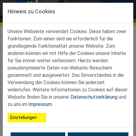
Direkt zur Hauptnavigation springen
Direkt zum Inhalt springen
Hinweis zu Cookies
Bildergalerien
Ortsgruppen
Ortsgruppen-Teilbez-St-Peter-Au
Wolfsbach
Galerie
Unsere Webseite verwendet Cookies. Diese haben zwei
Funktionen: Zum einen sind sie erforderlich für die
grundlegende Funktionalität unserer Website. Zum
2025 11 07 Seniorennachmittage
anderen können wir mit Hilfe der Cookies unsere Inhalte
für Sie immer weiter verbessern. Hierzu werden
pseudonymisierte Daten von Website-Besuchern
gesammelt und ausgewertet. Das Einverständnis in die
Verwendung der Cookies können Sie jederzeit
widerrufen. Weitere Informationen zu Cookies auf dieser
Website finden Sie in unserer
Datenschutzerklärung
und
zu uns im
Impressum
.
Einstellungen