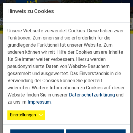
Direkt zur Hauptnavigation springen
Direkt zum Inhalt springen
Hinweis zu Cookies
Seitenstetten
Unsere Webseite verwendet Cookies. Diese haben zwei
Funktionen: Zum einen sind sie erforderlich für die
Ortsgruppen
Ortsgruppen-Teilbez-St-Peter-Au
Seitenstetten
grundlegende Funktionalität unserer Website. Zum
anderen können wir mit Hilfe der Cookies unsere Inhalte
Willkommen in der Ortsgruppe
für Sie immer weiter verbessern. Hierzu werden
Seitenstetten!
pseudonymisierte Daten von Website-Besuchern
Die NÖ-Senioren Ortsgruppe Seitenstetten wird seit der
gesammelt und ausgewertet. Das Einverständnis in die
erfolgreichen Wahl am 23.10.2025 weiterhin von Obmann
Verwendung der Cookies können Sie jederzeit
Stefan Günther und seinem Team geleitet. Zur Jahresmitte
widerrufen. Weitere Informationen zu Cookies auf dieser
2025 zählte der Verein gut 370 Mitglieder, welche stets mit
Website finden Sie in unserer
Datenschutzerklärung
und
Begeisterung und sehr zahlreich an den Veranstaltungen der
zu uns im
Impressum
.
OG Seitenstetten teilnehmen.
Einstellungen
Unsere Aktivitäten sind abwechslungsreich und immer auf
die Befindlichkeiten unserer Senioren abgestimmt.