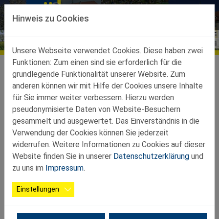
Direkt zur Hauptnavigation springen
Direkt zum Inhalt springen
Hinweis zu Cookies
Bildergalerien
Unsere Webseite verwendet Cookies. Diese haben zwei
Funktionen: Zum einen sind sie erforderlich für die
Ortsgruppen
Ortsgruppen-Teilbez-St-Peter-Au
Seitenstetten
Galerie
grundlegende Funktionalität unserer Website. Zum
anderen können wir mit Hilfe der Cookies unsere Inhalte
2024 07 25 Radausfahrt
15 Fotos
für Sie immer weiter verbessern. Hierzu werden
pseudonymisierte Daten von Website-Besuchern
gesammelt und ausgewertet. Das Einverständnis in die
Verwendung der Cookies können Sie jederzeit
widerrufen. Weitere Informationen zu Cookies auf dieser
Website finden Sie in unserer
Datenschutzerklärung
und
zu uns im
Impressum
.
Einstellungen