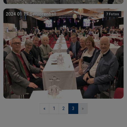
2024 01 17 Seniorenball
7 Fotos
«
1
2
3
»