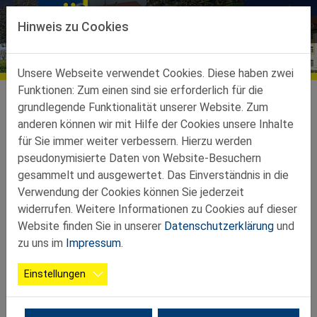
Direkt zur Hauptnavigation springen
Direkt zum Inhalt springen
Hinweis zu Cookies
Bildergalerien
Unsere Webseite verwendet Cookies. Diese haben zwei
Funktionen: Zum einen sind sie erforderlich für die
Ortsgruppen
Ortsgruppen-Teilbez-St-Peter-Au
Seitenstetten
Galerie
grundlegende Funktionalität unserer Website. Zum
anderen können wir mit Hilfe der Cookies unsere Inhalte
2026 03 20 Wanderung Seitenstetten
für Sie immer weiter verbessern. Hierzu werden
pseudonymisierte Daten von Website-Besuchern
gesammelt und ausgewertet. Das Einverständnis in die
Verwendung der Cookies können Sie jederzeit
widerrufen. Weitere Informationen zu Cookies auf dieser
Website finden Sie in unserer
Datenschutzerklärung
und
zu uns im
Impressum
.
Einstellungen