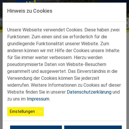
Direkt zur Hauptnavigation springen
Direkt zum Inhalt springen
Hinweis zu Cookies
Bildergalerien
Unsere Webseite verwendet Cookies. Diese haben zwei
Funktionen: Zum einen sind sie erforderlich für die
Ortsgruppen
Ortsgruppen-Teilbez-St-Peter-Au
Seitenstetten
Galerie
grundlegende Funktionalität unserer Website. Zum
anderen können wir mit Hilfe der Cookies unsere Inhalte
2025 10 14 Spielberg Zeltweg
für Sie immer weiter verbessern. Hierzu werden
pseudonymisierte Daten von Website-Besuchern
gesammelt und ausgewertet. Das Einverständnis in die
Verwendung der Cookies können Sie jederzeit
widerrufen. Weitere Informationen zu Cookies auf dieser
Website finden Sie in unserer
Datenschutzerklärung
und
zu uns im
Impressum
.
Einstellungen