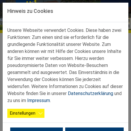
Direkt zur Hauptnavigation springen
Direkt zum Inhalt springen
Hinweis zu Cookies
Bildergalerien
Unsere Webseite verwendet Cookies. Diese haben zwei
Funktionen: Zum einen sind sie erforderlich für die
Ortsgruppen
Ortsgruppen-Teilbez-St-Peter-Au
Seitenstetten
Galerie
grundlegende Funktionalität unserer Website. Zum
anderen können wir mit Hilfe der Cookies unsere Inhalte
2025 02 12 Bez.Kegeln
für Sie immer weiter verbessern. Hierzu werden
pseudonymisierte Daten von Website-Besuchern
gesammelt und ausgewertet. Das Einverständnis in die
Verwendung der Cookies können Sie jederzeit
widerrufen. Weitere Informationen zu Cookies auf dieser
Website finden Sie in unserer
Datenschutzerklärung
und
zu uns im
Impressum
.
Einstellungen