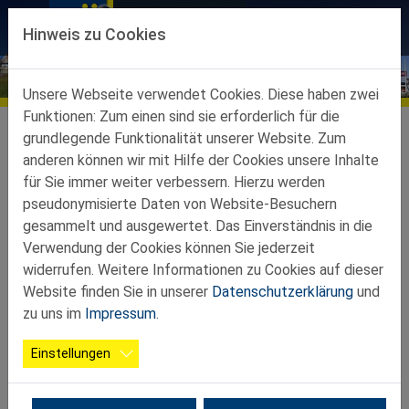
Direkt zur Hauptnavigation springen
Direkt zum Inhalt springen
Hinweis zu Cookies
Aktuelles
Unsere Webseite verwendet Cookies. Diese haben zwei
Funktionen: Zum einen sind sie erforderlich für die
Ortsgruppen
Ortsgruppen-Teilbez-St-Peter-Au
Kürnberg
grundlegende Funktionalität unserer Website. Zum
anderen können wir mit Hilfe der Cookies unsere Inhalte
Firma Riess und Ferrum
für Sie immer weiter verbessern. Hierzu werden
pseudonymisierte Daten von Website-Besuchern
gesammelt und ausgewertet. Das Einverständnis in die
15.04.2026
Verwendung der Cookies können Sie jederzeit
widerrufen. Weitere Informationen zu Cookies auf dieser
53 Seniorinnen und Senioren besuchten die Firma Riess in
Website finden Sie in unserer
Datenschutzerklärung
und
Ybbsitz um den Vorgang des Emaillierens zu studieren. Im
zu uns im
Impressum
.
Museum Ferrum in Ybbsitz lernten die Senioren die
Geschichte der Eisenverarbeitung kennen. Zum Abschluss
Einstellungen
wurde der Mostheurige Ekamp besucht.