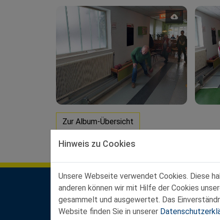
Zur Album-Übersicht
Hinweis zu Cookies
Unsere Webseite verwendet Cookies. Diese habe
anderen können wir mit Hilfe der Cookies unse
Kontakt Landesgeschäftsstelle
gesammelt und ausgewertet. Das Einverständnis
Ferstlergasse 4/3, 3100 St. Pölten
Website finden Sie in unserer
Datenschutzerkl