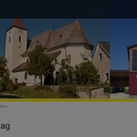
lerie
tag