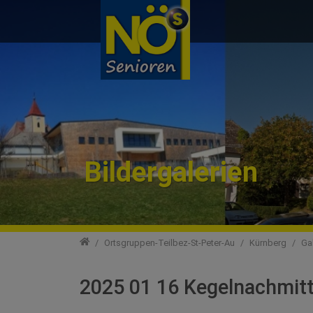
Direkt zur Hauptnavigation springen
Direkt zum Inhalt springen
Bildergalerien
Ortsgruppen
Ortsgruppen-Teilbez-St-Peter-Au
Kürnberg
Ga
2025 01 16 Kegelnachmit