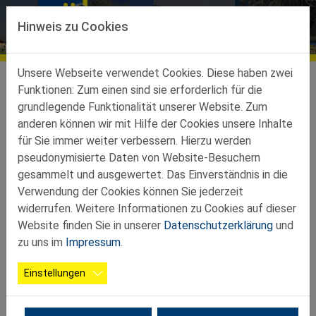
Direkt zur Hauptnavigation springen
Direkt zum Inhalt springen
Hinweis zu Cookies
Bildergalerien
Ortsgruppen
Unsere Webseite verwendet Cookies. Diese haben zwei
Ortsgruppen-Teilbez-St-Peter-Au
Biberbach
Galerie
Funktionen: Zum einen sind sie erforderlich für die
grundlegende Funktionalität unserer Website. Zum
2025 04 29 GuckNazWeg
27 Fotos
anderen können wir mit Hilfe der Cookies unsere Inhalte
für Sie immer weiter verbessern. Hierzu werden
pseudonymisierte Daten von Website-Besuchern
gesammelt und ausgewertet. Das Einverständnis in die
Verwendung der Cookies können Sie jederzeit
widerrufen. Weitere Informationen zu Cookies auf dieser
Website finden Sie in unserer
Datenschutzerklärung
und
zu uns im
Impressum
.
Einstellungen