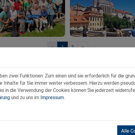
«
1
2
»
n zwei Funktionen: Zum einen sind sie erforderlich für die gru
re Inhalte für Sie immer weiter verbessern. Hierzu werden pse
 in die Verwendung der Cookies können Sie jederzeit widerrufe
ärung
und zu uns im
Impressum
.
Kontakt
|
Datenschutz
|
Impressum
www.noe-senioren.at
:00 Uhr
Alle C