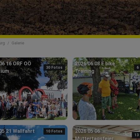
urg
Galerie
06 16 ORF OÖ
2026 06 08 E bike
30 Fotos
6
rium
Training
05 21 Wallfahrt
2026 05 06
10 Fotos
13
Muttertagsfeier