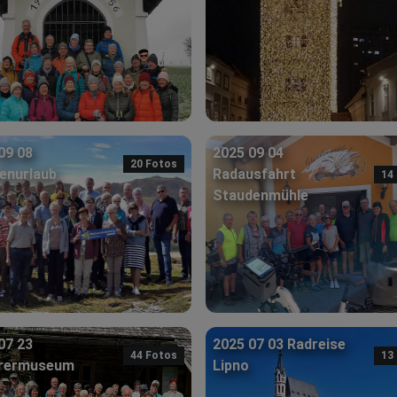
09 08
2025 09 04
20 Fotos
enurlaub
Radausfahrt
14
Staudenmühle
07 23
2025 07 03 Radreise
44 Fotos
13
erermuseum
Lipno