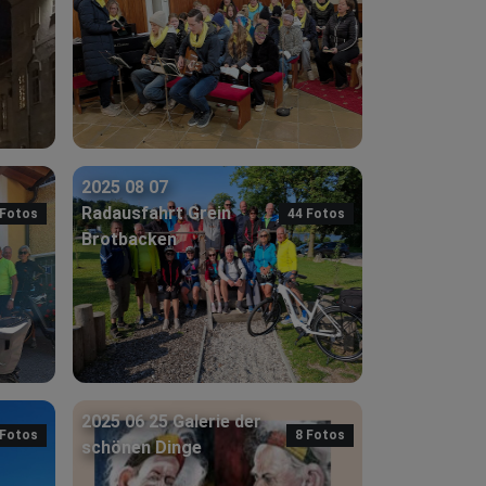
2025 08 07
Radausfahrt Grein
 Fotos
44 Fotos
Brotbacken
2025 06 25 Galerie der
 Fotos
8 Fotos
schönen Dinge