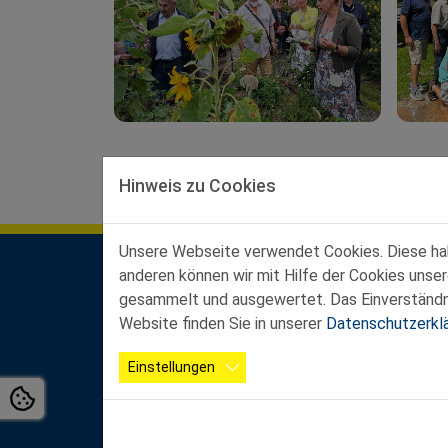
Hinweis zu Cookies
Unsere Webseite verwendet Cookies. Diese habe
anderen können wir mit Hilfe der Cookies unse
Kontakt Landesgeschäftsstelle
gesammelt und ausgewertet. Das Einverständnis
Ferstlergasse 4/3, 3100 St. Pölten
Website finden Sie in unserer
Datenschutzerkl
Büroöffnungszeiten:
Mo-Do von 8:00 - 12:00 Uhr und von 13:00 - 16
Einstellungen
Fr von 8:00 - 12:00 Uhr
Tel.:
02742 / 2
0200 - 4000