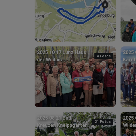
2025 10 17 Lunz Haus
2025 
4 Fotos
der Wildnis
Kärnt
2025 08 21 Bad
2025 
21 Fotos
Kreuzen Kneippgarten
Wild