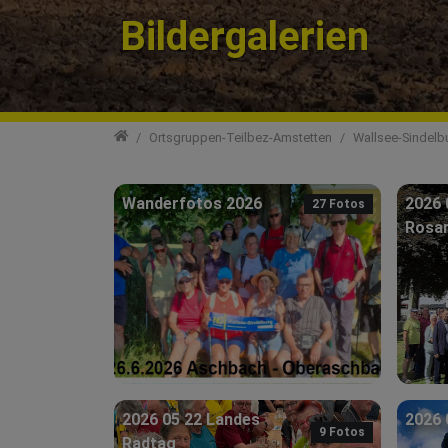
Bildergalerien
Ortsgruppen
Ortsgruppen-Teilbez-Amstetten
Wallsee-Sindelb
Wanderfotos 2026
2026 
27 Fotos
Rosa
2026 05 22 Landes
2026 
9 Fotos
Radtag