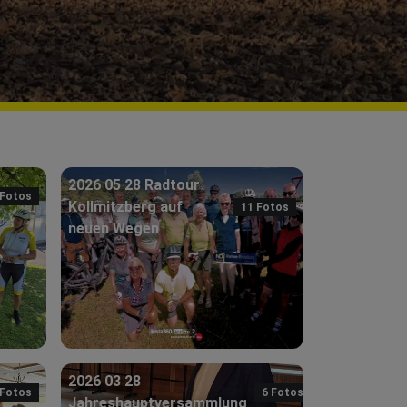
2026 05 28 Radtour
 Fotos
Kollmitzberg auf
11 Fotos
neuen Wegen
2026 03 28
 Fotos
6 Fotos
Jahreshauptversammlung