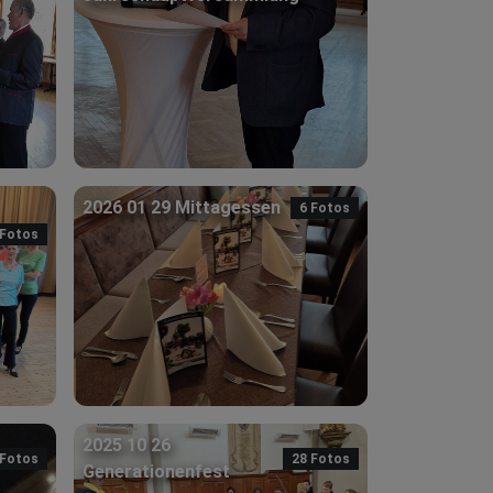
2026 01 29 Mittagessen
6 Fotos
 Fotos
2025 10 26
 Fotos
28 Fotos
Generationenfest