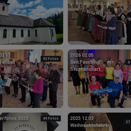
02 11
2026 02 05
52 Fotos
renball
Sen.Fasching
6
Stephanshart
erfotos 2025
2025 12 03
49 Fotos
27
Weihnachtsfahrt