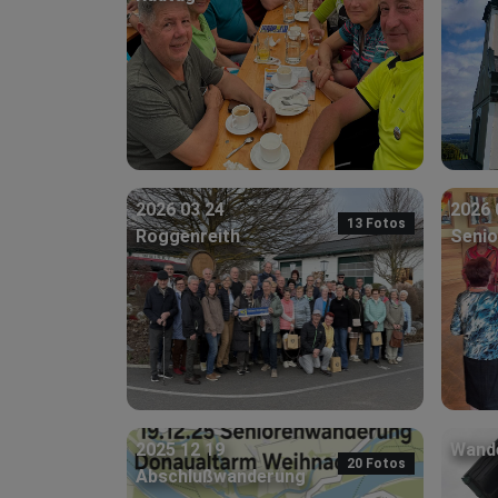
2026 03 24
2026 
13 Fotos
Roggenreith
Senio
2025 12 19
Wand
20 Fotos
Abschlußwanderung