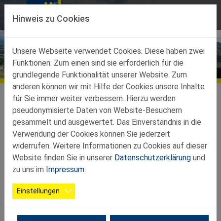
Direkt zur Hauptnavigation springen
Direkt zum Inhalt springen
Hinweis zu Cookies
Unsere Webseite verwendet Cookies. Diese haben zwei
Funktionen: Zum einen sind sie erforderlich für die
Bildergalerien
grundlegende Funktionalität unserer Website. Zum
anderen können wir mit Hilfe der Cookies unsere Inhalte
Ortsgruppen
Ortsgruppen-Teilbez-Amstetten
für Sie immer weiter verbessern. Hierzu werden
Ulmerfeld-Hausmening-Neufurth
Galerie
pseudonymisierte Daten von Website-Besuchern
gesammelt und ausgewertet. Das Einverständnis in die
2024 03 01 Auseewanderung
Verwendung der Cookies können Sie jederzeit
widerrufen. Weitere Informationen zu Cookies auf dieser
Website finden Sie in unserer
Datenschutzerklärung
und
zu uns im
Impressum
.
Einstellungen