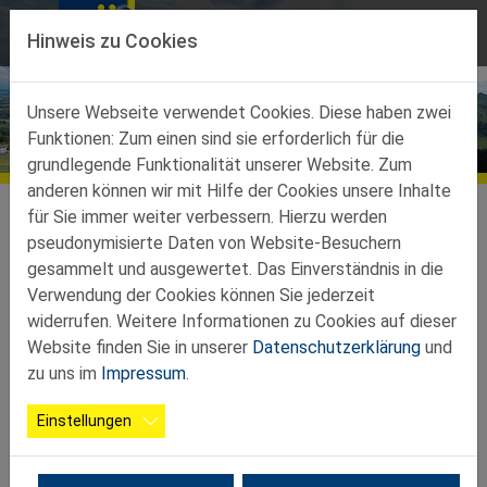
Direkt zur Hauptnavigation springen
Direkt zum Inhalt springen
Hinweis zu Cookies
Unsere Webseite verwendet Cookies. Diese haben zwei
Funktionen: Zum einen sind sie erforderlich für die
Aktuelles
grundlegende Funktionalität unserer Website. Zum
anderen können wir mit Hilfe der Cookies unsere Inhalte
Ortsgruppen
Ortsgruppen-Teilbez-Amstetten
Kollmitzberg
für Sie immer weiter verbessern. Hierzu werden
pseudonymisierte Daten von Website-Besuchern
11.2.2026 Ball in Wallsee-Sindelburg
gesammelt und ausgewertet. Das Einverständnis in die
Verwendung der Cookies können Sie jederzeit
widerrufen. Weitere Informationen zu Cookies auf dieser
Website finden Sie in unserer
Datenschutzerklärung
und
11.02.2026
zu uns im
Impressum
.
Die Kollmitzberger waren mit 9 Senioren bei bester
Stimmung dabei.
Einstellungen
Das Motto war: Baby Boomer Party