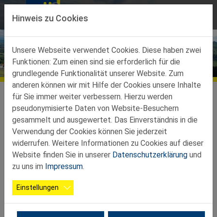
Direkt zur Hauptnavigation springen
Direkt zum Inhalt springen
Hinweis zu Cookies
Unsere Webseite verwendet Cookies. Diese haben zwei
Funktionen: Zum einen sind sie erforderlich für die
Bildergalerien
grundlegende Funktionalität unserer Website. Zum
anderen können wir mit Hilfe der Cookies unsere Inhalte
Ortsgruppen
Ortsgruppen-Teilbez-Waidhofen-Ybbs
Opponitz
Galerie
für Sie immer weiter verbessern. Hierzu werden
pseudonymisierte Daten von Website-Besuchern
2025 03 03 Faschingsfeier der
gesammelt und ausgewertet. Das Einverständnis in die
Ortsgruppe Opponitz
Verwendung der Cookies können Sie jederzeit
widerrufen. Weitere Informationen zu Cookies auf dieser
Website finden Sie in unserer
Datenschutzerklärung
und
zu uns im
Impressum
.
Einstellungen