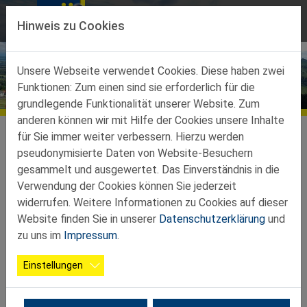
Direkt zur Hauptnavigation springen
Direkt zum Inhalt springen
Hinweis zu Cookies
Unsere Webseite verwendet Cookies. Diese haben zwei
Funktionen: Zum einen sind sie erforderlich für die
Bildergalerien
grundlegende Funktionalität unserer Website. Zum
anderen können wir mit Hilfe der Cookies unsere Inhalte
Ortsgruppen
Ortsgruppen-Teilbez-Waidhofen-Ybbs
Allhartsberg
Galerie
für Sie immer weiter verbessern. Hierzu werden
pseudonymisierte Daten von Website-Besuchern
2026 01 21 Jahresrückblick 2025
gesammelt und ausgewertet. Das Einverständnis in die
Verwendung der Cookies können Sie jederzeit
widerrufen. Weitere Informationen zu Cookies auf dieser
Website finden Sie in unserer
Datenschutzerklärung
und
zu uns im
Impressum
.
Einstellungen