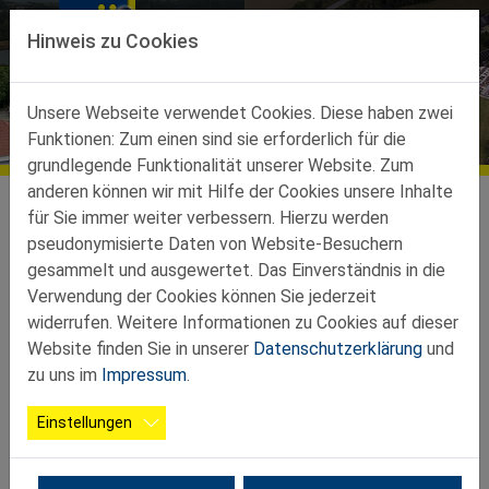
Direkt zur Hauptnavigation springen
Direkt zum Inhalt springen
Hinweis zu Cookies
Unsere Webseite verwendet Cookies. Diese haben zwei
Aktuelles
Funktionen: Zum einen sind sie erforderlich für die
grundlegende Funktionalität unserer Website. Zum
anderen können wir mit Hilfe der Cookies unsere Inhalte
Ortsgruppen
Ortsgruppen-Teilbez-Haag
Haidershofen
für Sie immer weiter verbessern. Hierzu werden
pseudonymisierte Daten von Website-Besuchern
Oktoberwanderung
gesammelt und ausgewertet. Das Einverständnis in die
Verwendung der Cookies können Sie jederzeit
widerrufen. Weitere Informationen zu Cookies auf dieser
26.10.2025
Website finden Sie in unserer
Datenschutzerklärung
und
zu uns im
Impressum
.
Unsere Wanderung am 23. Oktober führte 51
wanderfreudige und nebelfeste Senioren von Krottendorf
Einstellungen
auf einem schönen Rundweg Richtung Tierpark Haag und
wieder zurück zum Gasthaus Hirsch