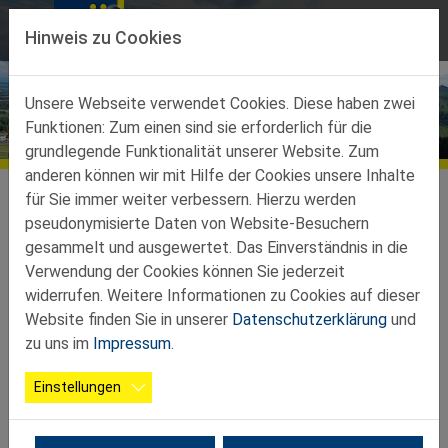
Direkt zur Hauptnavigation springen
Direkt zum Inhalt springen
Hinweis zu Cookies
Unsere Webseite verwendet Cookies. Diese haben zwei
Funktionen: Zum einen sind sie erforderlich für die
Aktuelles
grundlegende Funktionalität unserer Website. Zum
anderen können wir mit Hilfe der Cookies unsere Inhalte
für Sie immer weiter verbessern. Hierzu werden
Grillfest in Euratsfeld
pseudonymisierte Daten von Website-Besuchern
gesammelt und ausgewertet. Das Einverständnis in die
Verwendung der Cookies können Sie jederzeit
25.06.2026
Veranstaltung, Amstetten
widerrufen. Weitere Informationen zu Cookies auf dieser
Website finden Sie in unserer
Datenschutzerklärung
und
Kematen/Ybbs
zu uns im
Impressum
.
Einstellungen
Grillfest der OG Euratsfeld Am 17. Juni 2026 folgten eine
Gruppe Senioren/Innen der Einladung der OG Euratsfeld zum
Grillfest. 12 sportliche Mitglieder fuhren mit dem E-Bike zu