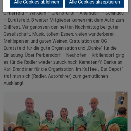
Alle Cookies ablehnen
Alle Cookies akzeptieren
der tollen Veranstaltung, ausgehend von Kematen –
Ulmerfeld – Winklarn – Greinsfurth – Allersdorf – Schindau
– Euratsfeld. 8 weiter Mitglieder kamen mit dem Auto zum
Grillfest. Wir genossen den netten Nachmittag bei guter
Gesellschaft, Musik, tollem Essen, vielen wunderbaren
Mehlspeisen und guten Weinen. Gratulation der OG
Euratsfeld für die gute Organisation und „Danke“ für die
Einladung. Über Perbersdorf – Neuhofen – Kröllendorf ging
es für die Radler wieder zurück nach Kematen/Y. Danke an
Karl Brandtner für die Organisation. Im Kaffee „ Bar Depot“
traf man sich (Radler, Autofahrer) zum gemütlichen
Ausklang!